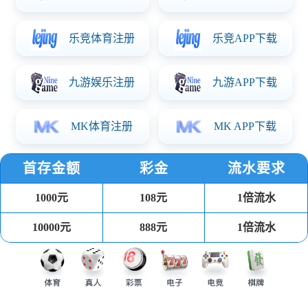
美媒为总决赛首发打分：唐斯A+最高文班
C-最差 尼克斯包揽前三
近日，美国媒体为NBA总决赛的潜在首发阵容进行了
一次综合评分，引发球迷热议。这份评分围绕多名球
员在季后赛与常规赛的表现，尤其聚焦于纽约尼克斯
的几位核心球员，以及森林狼的卡尔-安东尼·唐斯和
马刺新星维克托·文班亚马。其中，唐斯以A+的高分领
跑，文班亚马仅获C-垫底，而尼克斯三人包揽评分前
三，成为最大赢家。